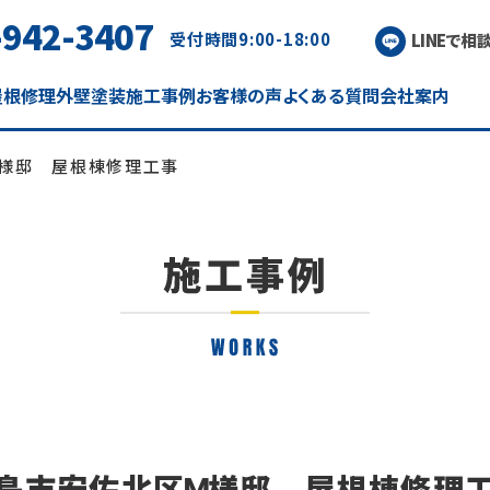
-942-3407
受付時間
9:00-18:00
LINEで相
屋根修理
外壁塗装
施工事例
お客様の声
よくある質問
会社案内
様邸 屋根棟修理工事
島市安佐北区Ｍ様邸 屋根棟修理