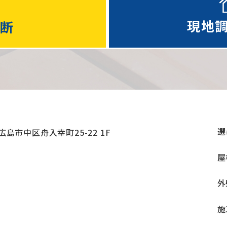
現地
診断
選
島市中区舟入幸町25-22 1F
屋
外
施