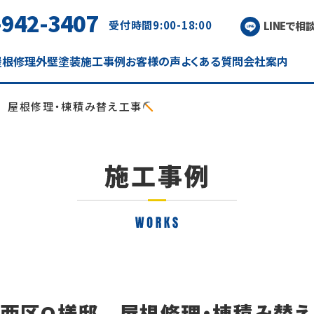
-942-3407
受付時間
9:00-18:00
LINEで相
屋根修理
外壁塗装
施工事例
お客様の声
よくある質問
会社案内
 屋根修理・棟積み替え工事
西区O様邸 屋根修理・棟積み替