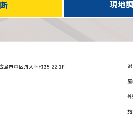
現地
診断
選
島市中区舟入幸町25-22 1F
屋
外
施