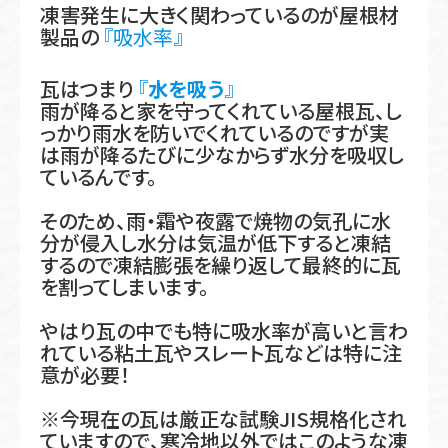
凍害発生に大きく関わっているのが屋根材
製品の
『吸水率』
瓦はつまり
『
水を吸う
』
雨が降ると家を守ってくれている屋根瓦、し
っかり雨水を防いでくれているのですが実
は雨が降るたびに少なからず水分を吸収し
ているんです。
そのため、雨・霜や夜露で焼物の気孔に水
分が侵入し水分は気温が低下すると凍結
するので凍結膨張を繰り返して最終的に瓦
を割ってしまいます。
やはり瓦の中でも特に吸水率が高いと言わ
れている粘土瓦やスレート瓦などは特に注
意が必要！
※今現在の瓦は厳正な試験JIS規格化され
ていますので、寒冷地以外ではこのような凍